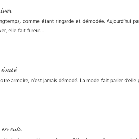
iver
ngtemps, comme étant ringarde et démodée. Aujourd’hui par c
ver, elle fait fureur…
 évasé
votre armoire, n’est jamais démodé. La mode fait parler d’ell
 en cuir