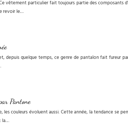
e vêtement particulier fait toujours partie des composants d’u
e revoir le…
née
et, depuis quelque temps, ce genre de pantalon fait fureur par
…
 par Pantone
les couleurs évoluent aussi. Cette année, la tendance se pen
: la…