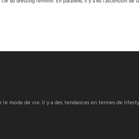
 du dressing féminin. En parallèle, il y a eu l’ascension de la
ur le mode de vie. Il y a des tendances en termes de life